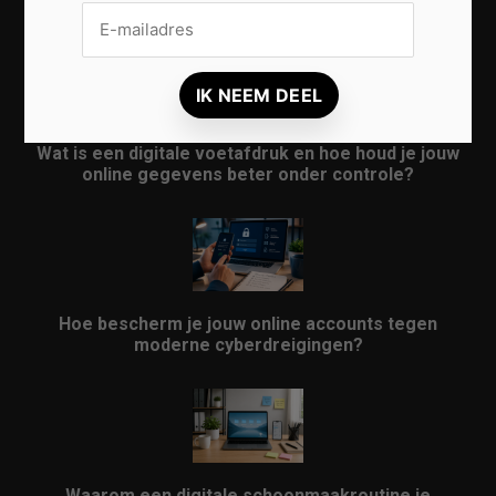
bescherm je jouw persoonlijke gegevens beter
Wat is een digitale voetafdruk en hoe houd je jouw
online gegevens beter onder controle?
Hoe bescherm je jouw online accounts tegen
moderne cyberdreigingen?
Waarom een digitale schoonmaakroutine je