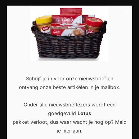
Vrije tijd
×
Dieren
Meest recent
Schrijf je in voor onze nieuwsbrief en
Veelgestelde Vragen Over Online Privacy: Alles
ontvang onze beste artikelen in je mailbox.
Wat Je Moet Weten
Onder alle nieuwsbrieflezers wordt een
goedgevuld
Lotus
pakket verloot, dus waar wacht je nog op? Meld
je hier aan.
Veelgestelde vragen over online privacy: Zo