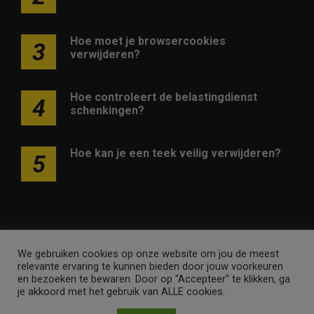
Hoe moet je browsercookies
3
verwijderen?
Hoe controleert de belastingdienst
4
schenkingen?
Hoe kan je een teek veilig verwijderen?
5
We gebruiken cookies op onze website om jou de meest
Adverteren op deze website
Contact
Disclaimer
relevante ervaring te kunnen bieden door jouw voorkeuren
Nieuwsbrief
Privacy
en bezoeken te bewaren. Door op "Accepteer" te klikken, ga
je akkoord met het gebruik van ALLE cookies.
myfaqs.nl • Merken en domeinen zijn eigendom van
Internet