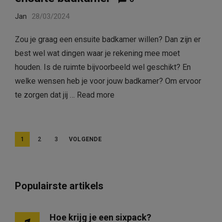
Jan
28/03/2024
Zou je graag een ensuite badkamer willen? Dan zijn er
best wel wat dingen waar je rekening mee moet
houden. Is de ruimte bijvoorbeeld wel geschikt? En
welke wensen heb je voor jouw badkamer? Om ervoor
te zorgen dat jij …
Read more
B
1
2
3
VOLGENDE
e
r
i
Populairste artikels
c
h
Hoe krijg je een sixpack?