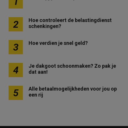
1
t
e
Hoe controleert de belastingdienst
2
n
schenkingen?
p
a
Hoe verdien je snel geld?
3
g
i
Je dakgoot schoonmaken? Zo pak je
n
4
dat aan!
e
r
Alle betaalmogelijkheden voor jou op
5
i
een rij
n
g