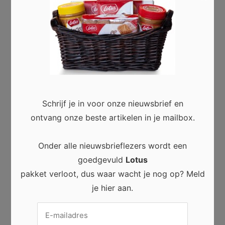
Schrijf je in voor onze nieuwsbrief en
ontvang onze beste artikelen in je mailbox.
Onder alle nieuwsbrieflezers wordt een
goedgevuld
Lotus
pakket verloot, dus waar wacht je nog op? Meld
Huis & Tuin
je hier aan.
Checklist: hoe kies je de juiste PVC
vloer voor jouw huis in 7 stappen
0