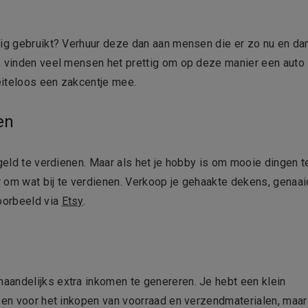
nig gebruikt? Verhuur deze dan aan mensen die er zo nu en da
, vinden veel mensen het prettig om op deze manier een auto
oeiteloos een zakcentje mee.
en
 geld te verdienen. Maar als het je hobby is om mooie dingen t
 om wat bij te verdienen. Verkoop je gehaakte dekens, genaa
oorbeeld via
Etsy
.
aandelijks extra inkomen te genereren. Je hebt een klein
n en voor het inkopen van voorraad en verzendmaterialen, maar