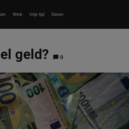
ken
Werk
Vrije tijd
Dieren
el geld?
0