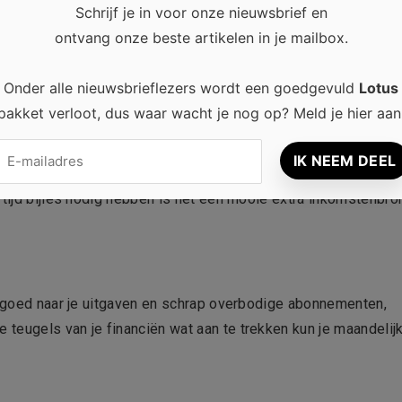
Schrijf je in voor onze nieuwsbrief en
ontvang onze beste artikelen in je mailbox.
Onder alle nieuwsbrieflezers wordt een goedgevuld
Lotus
pakket verloot, dus waar wacht je nog op? Meld je hier aan
 wiskundeknobbel? Start dan met het geven van bijlessen.
 oproepje in de lokale krant. Het kan misschien even duren vo
 tijd bijles nodig hebben is het een mooie extra inkomstenbro
ns goed naar je uitgaven en schrap overbodige abonnementen,
teugels van je financiën wat aan te trekken kun je maandelij