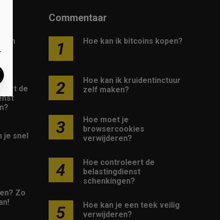
Commentaar
e een
Hoe kan ik bitcoins kopen?
1
.
Hoe kan ik kruidentinctuur
2
leert de
zelf maken?
enst
n?
Hoe moet je
3
browsercookies
 je snel
verwijderen?
Hoe controleert de
4
belastingdienst
schenkingen?
en? Zo
an!
Hoe kan je een teek veilig
5
verwijderen?