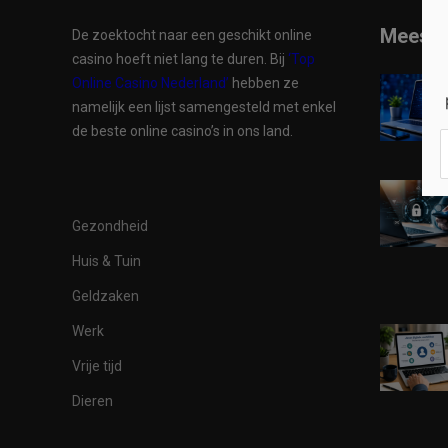
Meest 
De zoektocht naar een geschikt online
casino hoeft niet lang te duren. Bij
‘Top
Online Casino Nederland’
hebben ze
namelijk een lijst samengesteld met enkel
de beste online casino’s in ons land.
Gezondheid
Huis & Tuin
Geldzaken
Werk
Vrije tijd
Dieren