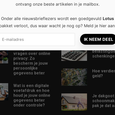
ontvang onze beste artikelen in je mailbox.
recent
Populair
Onder alle nieuwsbrieflezers wordt een goedgevuld
Lotus
Veelgestelde
Hoe krijg j
pakket verloot, dus waar wacht je nog op? Meld je hier aan
Vragen Over Online
sixpack?
Privacy: Alles Wat
Je Moet Weten
Hoe contro
Veelgestelde
belastingdi
vragen over online
schenkinge
privacy: Zo
bescherm je jouw
persoonlijke
Hoe verdien
gegevens beter
geld?
Wat is een digitale
voetafdruk en hoe
houd je jouw online
Je dakgoot
gegevens beter
schoonmak
onder controle?
pak je dat a