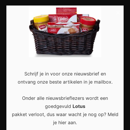
Vrije tijd
×
Dieren
Meest recent
Schrijf je in voor onze nieuwsbrief en
Veelgestelde Vragen Over Online Privacy: Alles
ontvang onze beste artikelen in je mailbox.
Wat Je Moet Weten
Onder alle nieuwsbrieflezers wordt een
goedgevuld
Lotus
pakket verloot, dus waar wacht je nog op? Meld
je hier aan.
Veelgestelde vragen over online privacy: Zo