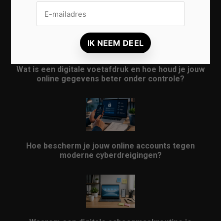
bescherm je jouw persoonlijke gegevens beter
Wat is een digitale voetafdruk en hoe houd je jouw
online gegevens beter onder controle?
Hoe bescherm je jouw online accounts tegen
moderne cyberdreigingen?