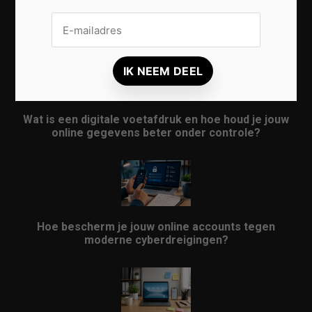
Veelgestelde vragen over online privacy: Zo
bescherm je jouw persoonlijke gegevens beter
Wat is een digitale voetafdruk en hoe houd je jouw
online gegevens beter onder controle?
Hoe bescherm je jouw online accounts tegen
moderne cyberdreigingen?