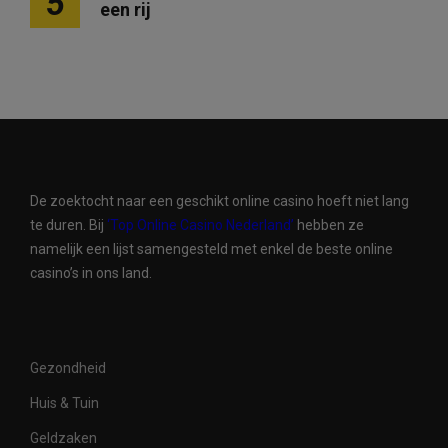
5
een rij
De zoektocht naar een geschikt online casino hoeft niet lang
te duren. Bij
‘Top Online Casino Nederland’
hebben ze
namelijk een lijst samengesteld met enkel de beste online
casino’s in ons land.
Gezondheid
Huis & Tuin
Geldzaken