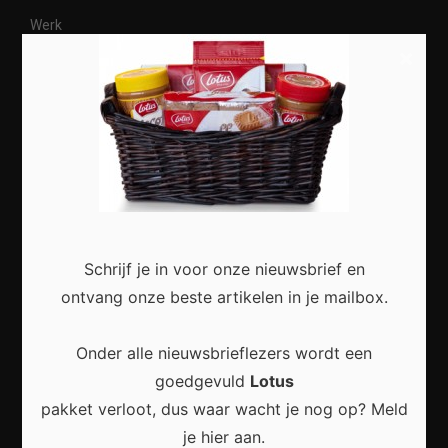
Werk
×
Vrije tijd
Dieren
Meest recent
Schrijf je in voor onze nieuwsbrief en
ontvang onze beste artikelen in je mailbox.
Veelgestelde Vragen Over Online Privacy: Alles
Wat Je Moet Weten
Onder alle nieuwsbrieflezers wordt een
goedgevuld
Lotus
pakket verloot, dus waar wacht je nog op? Meld
je hier aan.