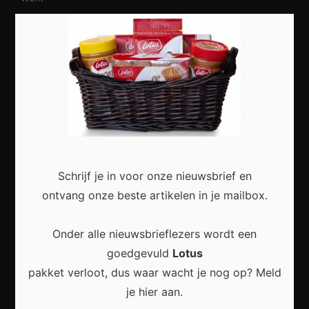
Vrije tijd
×
Dieren
Meest recent
Schrijf je in voor onze nieuwsbrief en
Veelgestelde Vragen Over Online Privacy: Alles
ontvang onze beste artikelen in je mailbox.
Wat Je Moet Weten
Onder alle nieuwsbrieflezers wordt een
goedgevuld
Lotus
pakket verloot, dus waar wacht je nog op? Meld
je hier aan.
Veelgestelde vragen over online privacy: Zo