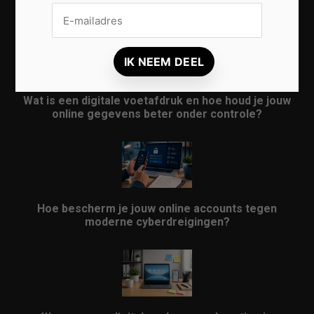
bescherm je jouw persoonlijke gegevens beter
Wat is een digitale voetafdruk en hoe houd je jouw
online gegevens beter onder controle?
Hoe bescherm je jouw online accounts tegen
moderne cyberdreigingen?