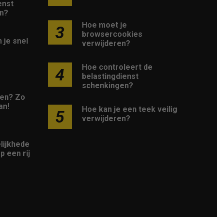
enst
n?
Hoe moet je
3
browsercookies
 je snel
verwijderen?
Hoe controleert de
4
belastingdienst
schenkingen?
en? Zo
an!
Hoe kan je een teek veilig
5
verwijderen?
lijkhede
p een rij