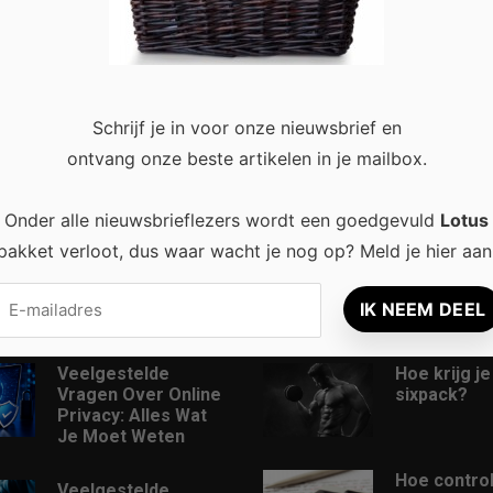
stoere sixpack? Je bent niet de enige! Zeker wanneer de zomer 
len en spieren te kweken. Maar wat zijn …
Read more
Schrijf je in voor onze nieuwsbrief en
ontvang onze beste artikelen in je mailbox.
Onder alle nieuwsbrieflezers wordt een goedgevuld
Lotus
pakket verloot, dus waar wacht je nog op? Meld je hier aan
recent
Populair
Veelgestelde
Hoe krijg j
Vragen Over Online
sixpack?
Privacy: Alles Wat
Je Moet Weten
Hoe contro
Veelgestelde