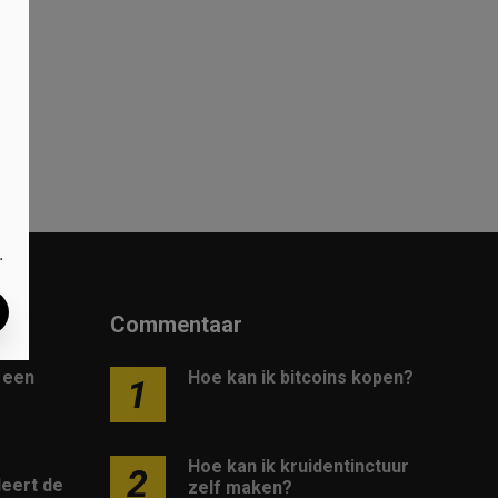
in
.
Commentaar
e een
Hoe kan ik bitcoins kopen?
1
Hoe kan ik kruidentinctuur
2
leert de
zelf maken?