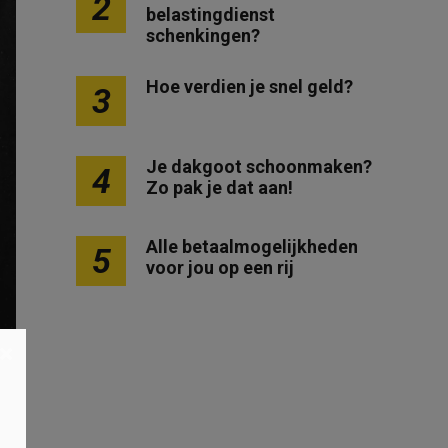
2
belastingdienst
schenkingen?
Hoe verdien je snel geld?
3
Je dakgoot schoonmaken?
4
Zo pak je dat aan!
Alle betaalmogelijkheden
5
voor jou op een rij
×