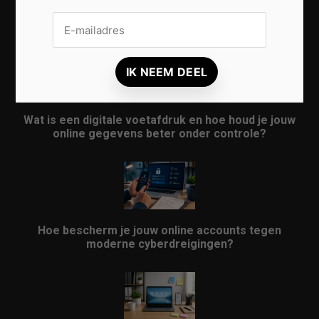
Veelgestelde vragen over online privacy: Zo
bescherm je jouw persoonlijke gegevens beter
Wat is een digitale voetafdruk en hoe houd je jouw
online gegevens beter onder controle?
Hoe bescherm je jouw online accounts tegen
moderne cyberdreigingen?