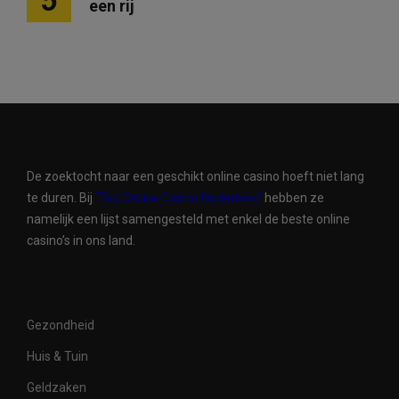
5
een rij
De zoektocht naar een geschikt online casino hoeft niet lang
te duren. Bij
‘Top Online Casino Nederland’
hebben ze
namelijk een lijst samengesteld met enkel de beste online
casino’s in ons land.
Gezondheid
Huis & Tuin
Geldzaken