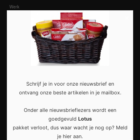
Werk
×
Vrije tijd
Dieren
Meest recent
Schrijf je in voor onze nieuwsbrief en
ontvang onze beste artikelen in je mailbox.
Veelgestelde Vragen Over Online Privacy: Alles
Wat Je Moet Weten
Onder alle nieuwsbrieflezers wordt een
goedgevuld
Lotus
pakket verloot, dus waar wacht je nog op? Meld
je hier aan.